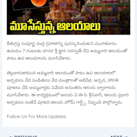
కేతుగ్రస్త సంపూర్ణ చంద్ర గ్రహణాన్ని పురస్కరించుకుని మంగళవారం
ఉదయం 7 గంటలకు బాసర శ్రీ జ్ఞాన సరస్వతీ దేవి అమ్మవారి ఆలయంతో
పాటు ఉప ఆలయాలను మూసివేశారు.
తెల్లవారుజామున అమ్మవారి ఆలయంతో పాటు ఉప ఆలయాలలో
అర్చకులు వేద పండితులు వేద మంత్రాలతో అభిషేక, అర్చన, హారతి
పూజలు చేసి అమ్మవార్లకు నివేదన అనంతరం ఆలయ ద్వారాలను
మూసివేశారు. ఈ కార్యక్రమంలో అలయ ఏ ఈ ఓ శ్రీనివాస్, ఆలయ ప్రధాన
అర్చకులు సంజీవ్ పూజరి,ఆలయ హోమ్ గార్డ్స్, సిబ్బంది పాల్గొన్నారు.
Follow Us For More Updates