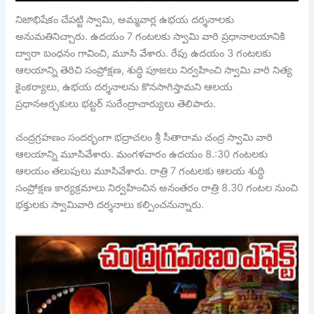
నిజాభిషేకం చేపట్టి స్వామి, అమ్మవార్ల ఉభయ దర్శనాలకు
అనుమతినిచ్చారు. ఉదయం 7 గంటలకు స్వామి వారి ప్రధానాలయానికి
ద్వారా బంధనం గావించి, మూసి వేశారు. రేపు ఉదయం 3 గంటలకు
ఆలయాన్ని తెరిచి సంప్రోక్షణ, శుద్ధి పూజలు నిర్వహించి స్వామి వారి నిత్య
కైంకర్యాలు, ఉభయ దర్శనాలను కొనసాగిస్తామని ఆలయ
ప్రధానఅర్చకులు భట్టర్ సురేంద్రాచార్యులు తెలిపారు.
చంద్రగ్రహణం సందర్భంగా భద్రాచలం శ్రీ సీతారామ చంద్ర స్వామి వారి
ఆలయాన్ని మూసివేశారు. మంగళవారం ఉదయం 8.:30 గంటలకు
ఆలయం తలుపులు మూసివేశారు. రాత్రి 7 గంటలకు ఆలయ శుద్ధి
సంప్రోక్షణ కార్యక్రమాలు నిర్వహించిన అనంతరం రాత్రి 8.30 గంటల నుంచి
భక్తులకు స్వామివారి దర్శనాలు కల్పించనున్నారు.