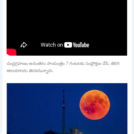
చంద్రగ్రహణం అనంతరం సాయంత్రం 7 గంటలకు సంప్రోక్షణ చేసి, తిరిగి
ఆలయాలను తెరవనున్నారు.