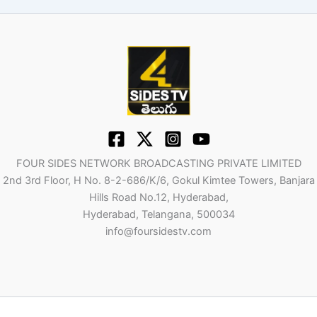
FOUR SIDES NETWORK BROADCASTING PRIVATE LIMITED
2nd 3rd Floor, H No. 8-2-686/K/6, Gokul Kimtee Towers, Banjara
Hills Road No.12, Hyderabad,
Hyderabad, Telangana, 500034
info@foursidestv.com