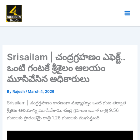
Skip
to
content
Srisailam | చంద్రగ్రహణం ఎఫెక్ట్‌..
ఒంటి గంటకే శ్రీశైలం ఆలయం
మూసివేసిన అధికారులు
By
Rajesh
/
March 4, 2026
Srisailam | చంద్రగ్రహణం కారణంగా మధ్యాహ్నం ఒంటి గంట తర్వాత
శ్రీశైలం ఆలయాన్ని మూసివేశారు. చంద్ర గ్రహణం ఇవాళ రాత్రి 9.56
గంటలకు ప్రారంభమై రాత్రి 1.26 గంటలకు ముగుస్తుంది.