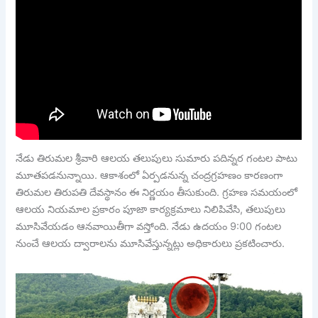
నేడు తిరుమల శ్రీవారి ఆలయ తలుపులు సుమారు పదిన్నర గంటల పాటు
మూతపడనున్నాయి. ఆకాశంలో ఏర్పడనున్న చంద్రగ్రహణం కారణంగా
తిరుమల తిరుపతి దేవస్థానం ఈ నిర్ణయం తీసుకుంది. గ్రహణ సమయంలో
ఆలయ నియమాల ప్రకారం పూజా కార్యక్రమాలు నిలిపివేసి, తలుపులు
మూసివేయడం ఆనవాయితీగా వస్తోంది. నేడు ఉదయం 9:00 గంటల
నుంచే ఆలయ ద్వారాలను మూసివేస్తున్నట్లు అధికారులు ప్రకటించారు.