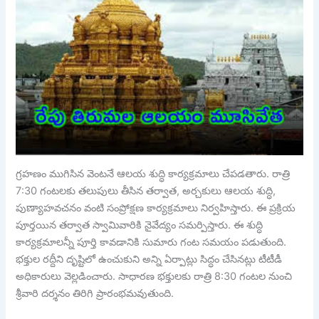
గ్రహణం ముగిసిన వెంటనే ఆలయ శుద్ధి కార్యక్రమాలు చేపడతారు. రాత్రి
7:30 గంటలకు తలుపులు తీసిన తర్వాత, అర్చకులు ఆలయ శుద్ధి,
పుణ్యాహవచనం వంటి సంప్రోక్షణ కార్యక్రమాలు నిర్వహిస్తారు. ఈ ప్రక్రియ
పూర్తయిన తర్వాత స్వామివారికి నైవేద్యం సమర్పిస్తారు. ఈ శుద్ధి
కార్యక్రమాలన్నీ పూర్తి కావడానికి సుమారు గంట సమయం పడుతుంది.
భక్తుల రద్దీని దృష్టిలో ఉంచుకుని అన్ని ఏర్పాట్లు సిద్ధం చేసినట్లు టీటీడీ
అధికారులు వెల్లడించారు. సాధారణ భక్తులకు రాత్రి 8:30 గంటల నుంచి
శ్రీవారి దర్శనం తిరిగి ప్రారంభమవుతుంది.