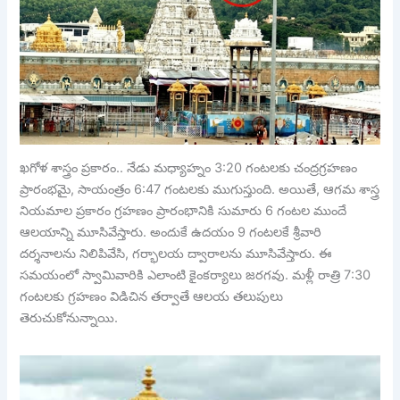
ఖగోళ శాస్త్రం ప్రకారం.. నేడు మధ్యాహ్నం 3:20 గంటలకు చంద్రగ్రహణం
ప్రారంభమై, సాయంత్రం 6:47 గంటలకు ముగుస్తుంది. అయితే, ఆగమ శాస్త్ర
నియమాల ప్రకారం గ్రహణం ప్రారంభానికి సుమారు 6 గంటల ముందే
ఆలయాన్ని మూసివేస్తారు. అందుకే ఉదయం 9 గంటలకే శ్రీవారి
దర్శనాలను నిలిపివేసి, గర్భాలయ ద్వారాలను మూసివేస్తారు. ఈ
సమయంలో స్వామివారికి ఎలాంటి కైంకర్యాలు జరగవు. మళ్లీ రాత్రి 7:30
గంటలకు గ్రహణం విడిచిన తర్వాతే ఆలయ తలుపులు
తెరుచుకోనున్నాయి.