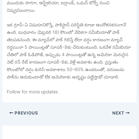
ముందుకు సాగగా, ఆస్ట్రేలియా, ఐర్లాండ్, ఒమన్ టోర్నీ నుంచి
నిష్క్రమించాయి.
ఇక గ్రూప్-ఏ విషయానికొస్తే, పాకిస్థాన్ పరిస్థితి కూడా ఆందోళనకరంగానే
ఉంది. బుధవారం (ఫిబ్రవరి 18) కొలంబో వేదికగా నమీబియాతో పాక్
తలపడనుంది. ఈ మ్యాచ్‌లో పాక్ గెలిస్తే లేదా వర్షం కారణంగా మ్యాచ్
రద్దయినా 5 పాయింట్లతో సూపర్-8కు చేరుకుంటుంది. ఒకవేళ నమీబియా
చేతిలో పాక్ ఓడిపోతే, అప్పుడు 4 పాయింట్లతో ఉన్న అమెరికా మెరుగైన
నెట్ రన్ రేట్ కారణంగా సూపర్-8కు వెళ్లే అవకాశం ఉంది. ప్రస్తుతం
కొలంబోలో వర్షం కురిసే అవకాశాలు 50-60% ఉండటంతో, వరుణుడు
పాక్‌ను ఆదుకుంటాడో లేక అమెరికాకు అదృష్టం పట్టిస్తాడో చూడాలి.
Follow for more updates
PREVIOUS
NEXT