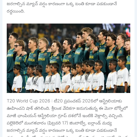
జరగాల్సిన మ్యాచ్ వర్షం కారణంగా ఒక్క బంతి కూడా పడకుండానే
రద్దయింది.
T20 World Cup 2026 : టీ20 ప్రపంచకప్ 2026లో ఆస్ట్రేలియాకు
ఊహించని షాక్ తగిలింది. శ్రీలంక వేదికగా జరుగుతున్న ఈ మెగా టోర్నీలో
మాజీ ఛాంపియన్ ఆస్ట్రేలియా గ్రూప్ దశలోనే ఇంటికి వెళ్లాల్సి వచ్చింది.
పల్లెకెలెలో మంగళవారం (ఫిబ్రవరి 17) జింబాబ్వే, ఐర్లాండ్ మధ్య
జరగాల్సిన మ్యాచ్ వర్షం కారణంగా ఒక్క బంతి కూడా పడకుండానే