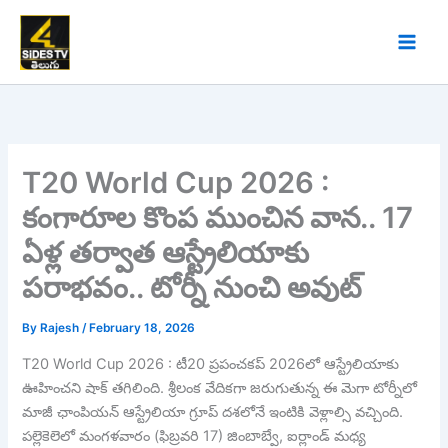
Skip
to
content
T20 World Cup 2026 :
కంగారూల కొంప ముంచిన వాన.. 17
ఏళ్ల తర్వాత ఆస్ట్రేలియాకు
పరాభవం.. టోర్నీ నుంచి అవుట్
By
Rajesh
/
February 18, 2026
T20 World Cup 2026 : టీ20 ప్రపంచకప్ 2026లో ఆస్ట్రేలియాకు
ఊహించని షాక్ తగిలింది. శ్రీలంక వేదికగా జరుగుతున్న ఈ మెగా టోర్నీలో
మాజీ ఛాంపియన్ ఆస్ట్రేలియా గ్రూప్ దశలోనే ఇంటికి వెళ్లాల్సి వచ్చింది.
పల్లెకెలెలో మంగళవారం (ఫిబ్రవరి 17) జింబాబ్వే, ఐర్లాండ్ మధ్య