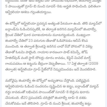
రద్దయింది. దీంతో ఇరు జట్లకు చెరో పాయింట్ లభించగా, జింబాబ్వే మొత్తం
5 పాయింట్లతో గ్రూప్-బి నుంచి సూపర్-8కు అర్హత సాధించింది. ఫలితంగా
ఆస్ట్రేలియా ఆశలు గల్లంతయ్యాయి.
ఈ టోర్నీలో ఆస్ట్రేలియా ప్రదర్శన అత్యంత పేలవంగా ఉంది. తొలి మ్యాచ్‌లో
ఐర్లాండ్‌ను ఓడించినప్పటికీ, ఆ తర్వాత జరిగిన మ్యాచ్‌లలో జింబాబ్వే,
శ్రీలంక చేతిలో ఘోర పరాజయాలను మూటగట్టుకుంది. ముఖ్యంగా
జింబాబ్వే చేతిలో 23 పరుగుల తేడాతో ఓడిపోవడం ఆసీస్ కొంప
ముంచింది. ఆ తర్వాత శ్రీలంకపై జరిగిన చావో రేవో పోరులో 8 వికెట్ల
తేడాతో ఓటమి పాలైంది. గాయాల కారణంగా పాట్ కమిన్స్, జోష్
హేజిల్‌వుడ్ వంటి స్టార్ బౌలర్లు దూరం కావడం, కెప్టెన్ మిచెల్ మార్ష్
గాయపడటం ఆ జట్టును తీవ్రంగా దెబ్బతీశాయి. 17 ఏళ్ల తర్వాత (2009
తర్వాత) ఆస్ట్రేలియా గ్రూప్ స్టేజ్‌లోనే నిష్క్రమించడం ఇదే మొదటిసారి.
మరోవైపు జింబాబ్వే ఈ టోర్నీలో అద్భుతాలు చేస్తోంది. పటిష్టమైన
ఆస్ట్రేలియాను ఓడించి సంచలనం సృష్టించిన ఆ జట్టు, ఐర్లాండ్‌తో మ్యాచ్
రద్దు కావడంతో లభించిన పాయింట్‌తో సూపర్-8 బెర్తును ఖరారు
చేసుకుంది. టీ20 ప్రపంచకప్ చరిత్రలో జింబాబ్వే టాప్-8 దశకు
చేరుకోవడం ఇదే తొలిసారి. గ్రూప్-బి నుంచి శ్రీలంక, జింబాబ్వే జట్లు